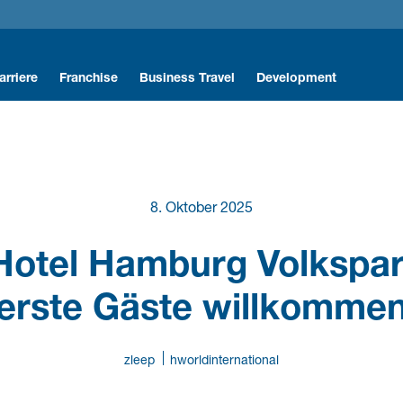
arriere
Franchise
Business Travel
Development
r Icons
raktikant:innen & Trainees
r Hotels & Resorts
erufseinsteiger:innen
ts
erufserfahrene
8. Oktober 2025
y
tellenangebote
Hotel Hamburg Volkspar
orteile für Mitarbeitende
erste Gäste willkomme
ir als Arbeitgeber
zleep
hworldinternational