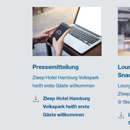
Pressemitteilung
Lou
Sna
Zleep Hotel Hamburg Volkspark
t zur
heißt erste Gäste willkommen
Loung
l
Zleep
Zleep Hotel Hamburg
© Ste
Volkspark heißt erste
mbH
Gäste willkommen
rschaft