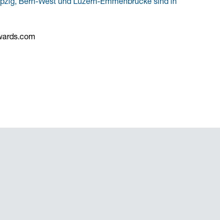
Leipzig, Bern-West und Luzern-Emmenbrücke sind in
wards.com